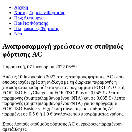
Αρχική
Χάρτης Σημείων Φόρτισης
Πως Λειτουργεί
Πακέτα Φόρτισης
Πληροφορίες Φόρτισης
Νέα
Αναπροσαρμογή χρεώσεων σε σταθμούς
φόρτισης AC
Παρασκευή, 07 Ιανουαρίου 2022 06:59
Από τις 10 Ιανουαρίου 2022 στους σταθμούς φόρτισης AC στους
οποίους ισχύει χρέωση ανάλογα με τη διάρκεια παραμονής η
χρέωση αναπροσαρμόζεται για τα προγράμματα FORTIZO Card,
FORTIZO EasyCharge και FORTIZO Plus σε 0,045 € / λεπτό
παραμονής (συμπεριλαμβανομένου ΦΠΑ) και σε 0,035 € / λεπτό
παραμονής (συμπεριλαμβανομένου ΦΠΑ) για το πρόγραμμα
FORTIZO Business. Η χρέωση σύνδεσης σε σταθμούς AC
παραμένει σε 0,5 € ή 1,0 € αναλόγως του προγράμματος χρήσης.
Στους λοιπούς σταθμούς φόρτισης AC οι χρεώσεις παραμένουν
αμετάβλητες.